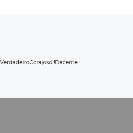
Verdadeiro
Corajoso !
Decente !