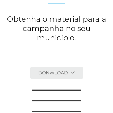
Obtenha o material para a
campanha no seu
município.
DONWLOAD
Partido
Juventude
Se você quer um partido
verdadeiro, corajoso e decente