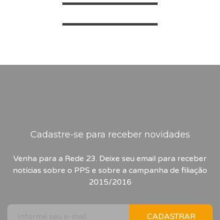
aberta, solidária e justa que
Bandeira PPS
PPS - Verdadeiro, corajoso e
respeite o direito de todos
decente. Vem com a gente! Filie-se
Vem com a gente!
detalhe 23
PPS - Verdadeiro, corajoso e
ao PPS
decente. Vem com a gente! Filie-se
PSD
PPS - Verdadeiro, corajoso e
ao PPS
decente. Vem com a gente! Filie-se
PSD
ao PPS
PNG
PSD
PNG
CDR
PNG
CDR
Cadastre-se para receber novidades
Venha para a Rede 23. Deixe seu email para receber
notícias sobre o PPS e sobre a campanha de filiação
2015/2016
CADASTRAR